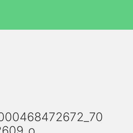
4000468472672_70
2609_o