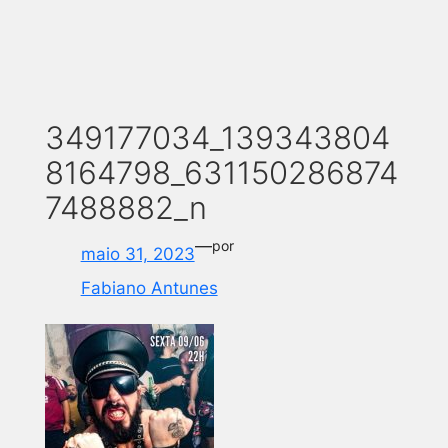
349177034_139343804
8164798_631150286874
7488882_n
—
por
maio 31, 2023
Fabiano Antunes