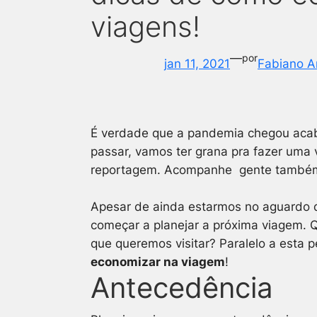
viagens!
—
por
jan 11, 2021
Fabiano A
É verdade que a pandemia chegou acab
passar, vamos ter grana pra fazer uma
reportagem.
Acompanhe gente também n
Apesar de ainda estarmos no aguardo d
começar a planejar a próxima viagem. Qu
que queremos visitar? Paralelo a esta 
economizar na viagem
!
Antecedência