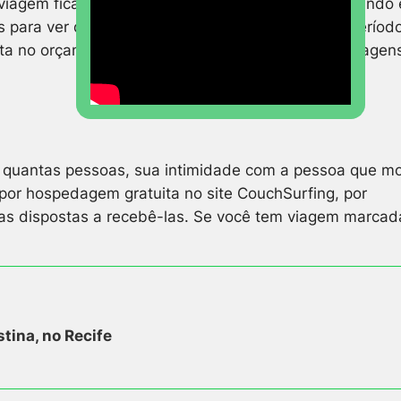
viagem ficará. Pesquise na internet, você tem o mundo
para ver qual delas fica mais em conta. Prefira períod
tanta no orçamento. E procure também comprar passagen
 quantas pessoas, sua intimidade com a pessoa que m
 por hospedagem gratuita no site
CouchSurfing
, por
s dispostas a recebê-las.
Se você tem viagem marcad
tina, no Recife