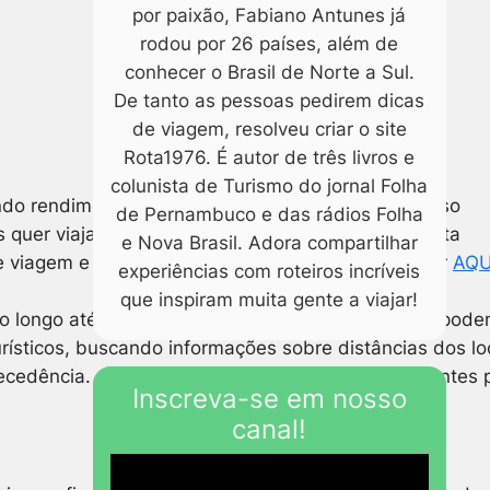
por paixão, Fabiano Antunes já
rodou por 26 países, além de
conhecer o Brasil de Norte a Sul.
De tanto as pessoas pedirem dicas
de viagem, resolveu criar o site
Rota1976. É autor de três livros e
colunista de Turismo do jornal Folha
o rendimentos de muita gente. E quando tudo isso
de Pernambuco e das rádios Folha
 quer viajar no pós pandemia a gente preparou esta
e Nova Brasil. Adora compartilhar
 viagem e conhecer paisagens incríveis! É só clicar
AQU
experiências com roteiros incríveis
que inspiram muita gente a viajar!
o longo até podermos viajar com total segurança, pod
urísticos, buscando informações sobre distâncias dos lo
tecedência. Abaixo vamos a alguns pontos importantes 
Inscreva-se em nosso
canal!