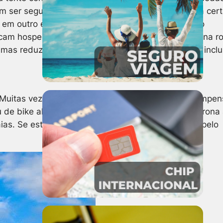
 ser seguidas. Afinal, precisa ter pelo menos uma cer
m outro estado ou país) costuma levar algo típico
scam hospedagem em conta e “liberdade” aí a mão na r
amas reduzidas. E alguns oferecem café da manhã inclu
r. Muitas vezes a demora pra pegar o ônibus não compe
de bike alugada. Existe ainda a opção de ir de carona
as. Se estiver em grupo, vale a pena alugar carro pelo