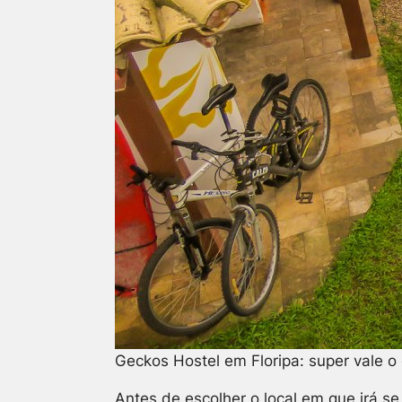
Geckos Hostel em Floripa: super vale o 
Antes de escolher o local em que irá s