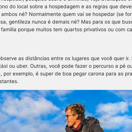
dono do local sobre a hospedagem e as regras que devem
e ambos né? Normalmente quem vai se hospedar (se for e
asa, gentileza nunca é demais né? Mas para os que bu
 família porque muitos tem quartos privativos ou com c
bserve as distâncias entre os lugares que você quer i
i ou uber. Outras, você pode fazer o percurso a pé ou 
 por exemplo, é super de boa pegar carona para as prai
stantes.