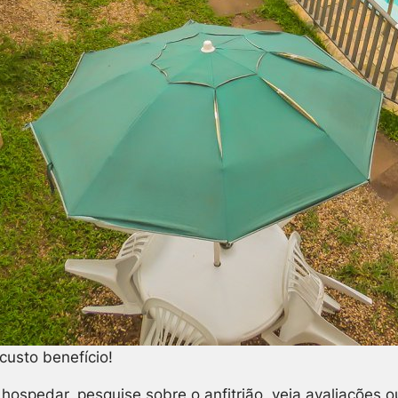
custo benefício!
e hospedar, pesquise sobre o anfitrião, veja avaliaçõe