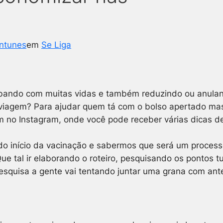
ntunes
em
Se Liga
ando com muitas vidas e também reduzindo ou anuland
 viagem? Para ajudar quem tá com o bolso apertado mas
o Instagram, onde você pode receber várias dic
as de
o início da vacinação e sabermos que será um process
e tal ir elaborando o roteiro, pesquisando os pontos t
pesquisa a gente vai tentando juntar uma grana com an