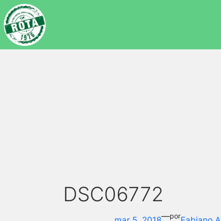
DSC06772
—
por
mar 5, 2018
Fabiano 