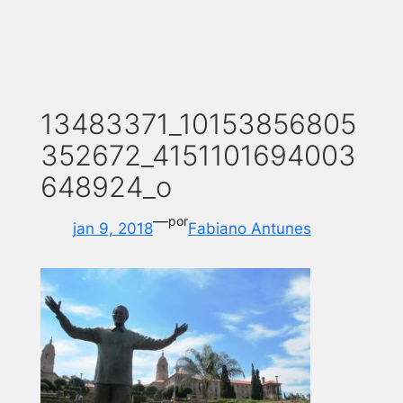
13483371_10153856805
352672_4151101694003
648924_o
—
por
jan 9, 2018
Fabiano Antunes