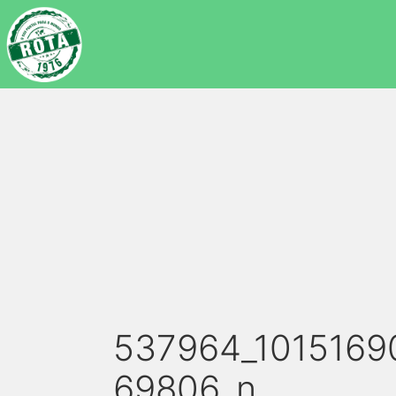
537964_1015169
69806_n