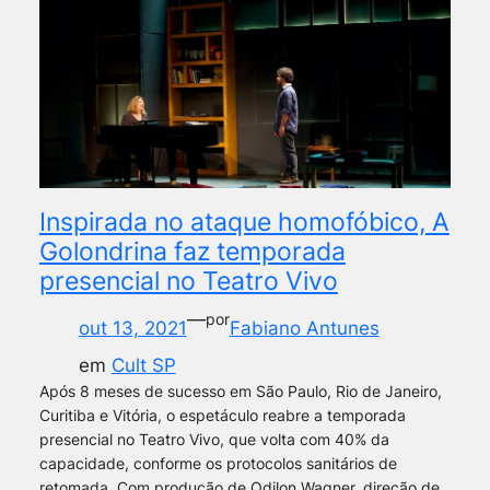
Inspirada no ataque homofóbico, A
Golondrina faz temporada
presencial no Teatro Vivo
—
por
out 13, 2021
Fabiano Antunes
em
Cult SP
Após 8 meses de sucesso em São Paulo, Rio de Janeiro,
Curitiba e Vitória, o espetáculo reabre a temporada
presencial no Teatro Vivo, que volta com 40% da
capacidade, conforme os protocolos sanitários de
retomada. Com produção de Odilon Wagner, direção de