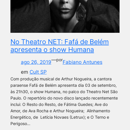
No Theatro NET: Fafá de Belém
apresenta o show Humana
—
por
ago 26, 2019
Fabiano Antunes
em
Cult SP
Com produção musical de Arthur Nogueira, a cantora
paraense Fafá de Belém apresenta dia 03 de setembro,
às 21h30, o show Humana, no palco do Theatro Net São
Paulo. O repertório do novo disco lançado recentemente
inclui: O Resto do Resto, de Fátima Guedes; Ave do
Amor, de Ava Rocha e Arthur Nogueira; Alinhamento
Energético, de Letícia Novaes (Letrux); e O Terno e
Perigoso…