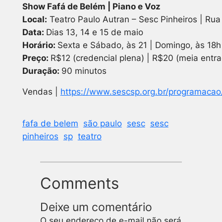
Show Fafá de Belém | Piano e Voz
Local:
Teatro Paulo Autran – Sesc Pinheiros | Ru
Data:
Dias 13, 14 e 15 de maio
Horário:
Sexta e Sábado, às 21 | Domingo, às 18h
Preço:
R$12 (credencial plena) | R$20 (meia entra
Duração:
90 minutos
Vendas |
https://www.sescsp.org.br/programacao
fafa de belem
são paulo
sesc
sesc
pinheiros
sp
teatro
Comments
Deixe um comentário
O seu endereço de e-mail não será