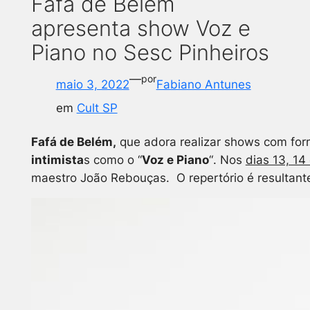
Fafá de Belém
apresenta show Voz e
Piano no Sesc Pinheiros
—
por
maio 3, 2022
Fabiano Antunes
em
Cult SP
Fafá de Belém,
que adora realizar shows com form
intimista
s como o
“
Voz e Piano
“
. Nos
dias 13, 14
maestro João Rebouças. O repertório é resultant