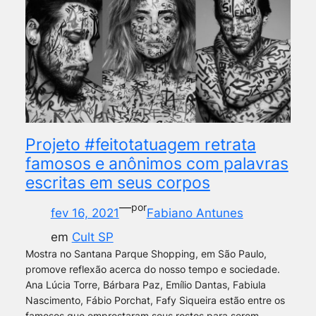
Projeto #feitotatuagem retrata
famosos e anônimos com palavras
escritas em seus corpos
—
por
fev 16, 2021
Fabiano Antunes
em
Cult SP
Mostra no Santana Parque Shopping, em São Paulo,
promove reflexão acerca do nosso tempo e sociedade.
Ana Lúcia Torre, Bárbara Paz, Emílio Dantas, Fabiula
Nascimento, Fábio Porchat, Fafy Siqueira estão entre os
famosos que emprestaram seus rostos para serem