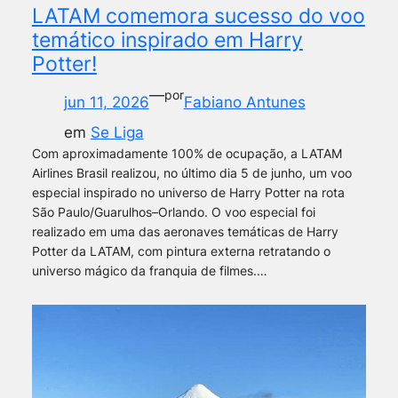
LATAM comemora sucesso do voo
temático inspirado em Harry
Potter!
—
por
jun 11, 2026
Fabiano Antunes
em
Se Liga
Com aproximadamente 100% de ocupação, a LATAM
Airlines Brasil realizou, no último dia 5 de junho, um voo
especial inspirado no universo de Harry Potter na rota
São Paulo/Guarulhos–Orlando. O voo especial foi
realizado em uma das aeronaves temáticas de Harry
Potter da LATAM, com pintura externa retratando o
universo mágico da franquia de filmes.…