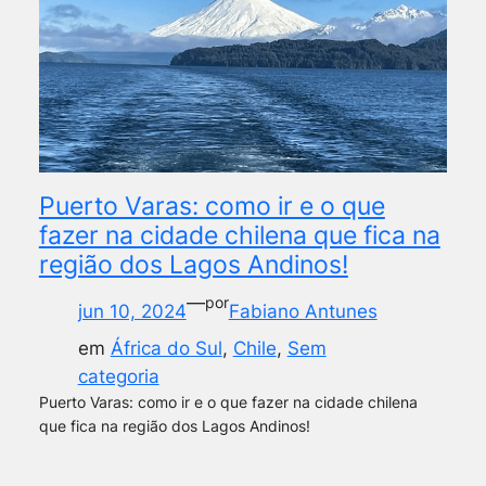
Puerto Varas: como ir e o que
fazer na cidade chilena que fica na
região dos Lagos Andinos!
—
por
jun 10, 2024
Fabiano Antunes
em
África do Sul
, 
Chile
, 
Sem
categoria
Puerto Varas: como ir e o que fazer na cidade chilena
que fica na região dos Lagos Andinos!