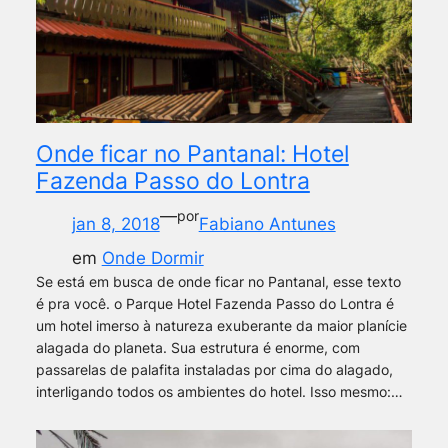
Onde ficar no Pantanal: Hotel
Fazenda Passo do Lontra
—
por
jan 8, 2018
Fabiano Antunes
em
Onde Dormir
Se está em busca de onde ficar no Pantanal, esse texto
é pra você. o Parque Hotel Fazenda Passo do Lontra é
um hotel imerso à natureza exuberante da maior planície
alagada do planeta. Sua estrutura é enorme, com
passarelas de palafita instaladas por cima do alagado,
interligando todos os ambientes do hotel. Isso mesmo:…