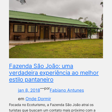
Fazenda São João: uma
verdadeira experiência ao melhor
estilo pantaneiro
—
por
jan 8, 2018
Fabiano Antunes
em
Onde Dormir
Focada no Ecoturismo, a Fazenda São João atrai os
turistas que buscam um contato mais próximo com a