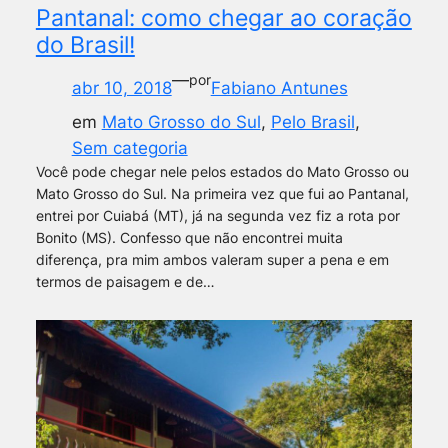
Pantanal: como chegar ao coração
do Brasil!
—
por
abr 10, 2018
Fabiano Antunes
em
Mato Grosso do Sul
, 
Pelo Brasil
, 
Sem categoria
Você pode chegar nele pelos estados do Mato Grosso ou
Mato Grosso do Sul. Na primeira vez que fui ao Pantanal,
entrei por Cuiabá (MT), já na segunda vez fiz a rota por
Bonito (MS). Confesso que não encontrei muita
diferença, pra mim ambos valeram super a pena e em
termos de paisagem e de…