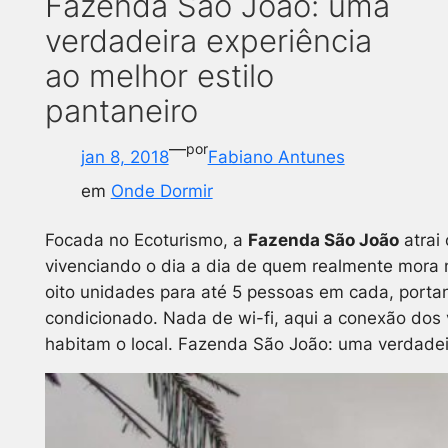
Fazenda São João: uma
verdadeira experiência
ao melhor estilo
pantaneiro
—
por
jan 8, 2018
Fabiano Antunes
em
Onde Dormir
Focada no Ecoturismo, a
Fazenda São João
atrai
vivenciando o dia a dia de quem realmente mora 
oito unidades para até 5 pessoas em cada, porta
condicionado. Nada de wi-fi, aqui a conexão dos 
habitam o local. Fazenda São João: uma verdadeir