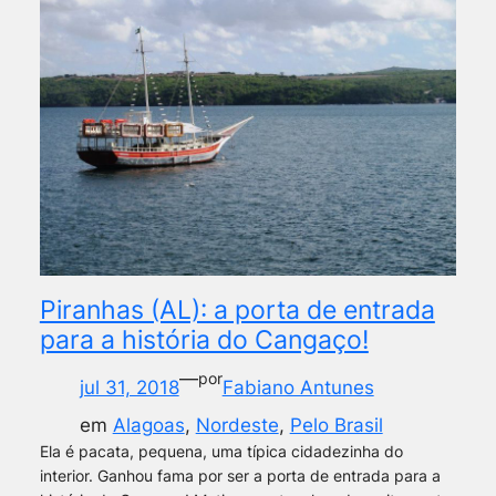
Piranhas (AL): a porta de entrada
para a história do Cangaço!
—
por
jul 31, 2018
Fabiano Antunes
em
Alagoas
, 
Nordeste
, 
Pelo Brasil
Ela é pacata, pequena, uma típica cidadezinha do
interior. Ganhou fama por ser a porta de entrada para a