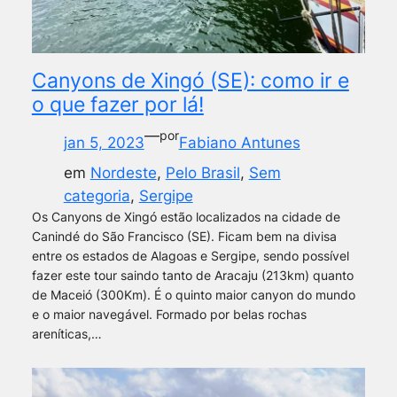
Canyons de Xingó (SE): como ir e
o que fazer por lá!
—
por
jan 5, 2023
Fabiano Antunes
em
Nordeste
, 
Pelo Brasil
, 
Sem
categoria
, 
Sergipe
Os Canyons de Xingó estão localizados na cidade de
Canindé do São Francisco (SE). Ficam bem na divisa
entre os estados de Alagoas e Sergipe, sendo possível
fazer este tour saindo tanto de Aracaju (213km) quanto
de Maceió (300Km). É o quinto maior canyon do mundo
e o maior navegável. Formado por belas rochas
areníticas,…