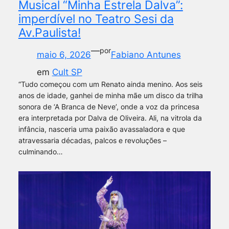
Musical “Minha Estrela Dalva”:
imperdível no Teatro Sesi da
Av.Paulista!
—
por
maio 6, 2026
Fabiano Antunes
em
Cult SP
“Tudo começou com um Renato ainda menino. Aos seis
anos de idade, ganhei de minha mãe um disco da trilha
sonora de ‘A Branca de Neve’, onde a voz da princesa
era interpretada por Dalva de Oliveira. Ali, na vitrola da
infância, nasceria uma paixão avassaladora e que
atravessaria décadas, palcos e revoluções –
culminando…