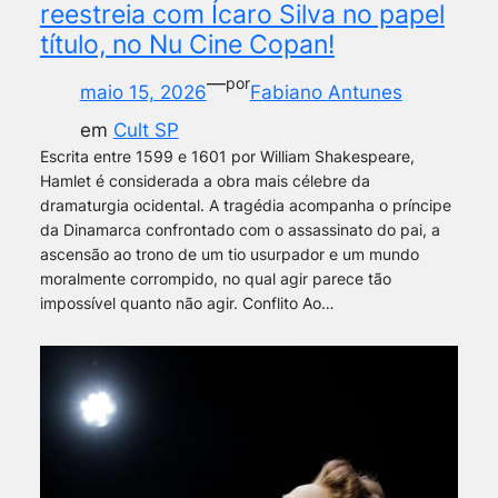
reestreia com Ícaro Silva no papel
título, no Nu Cine Copan!
—
por
maio 15, 2026
Fabiano Antunes
em
Cult SP
Escrita entre 1599 e 1601 por William Shakespeare,
Hamlet é considerada a obra mais célebre da
dramaturgia ocidental. A tragédia acompanha o príncipe
da Dinamarca confrontado com o assassinato do pai, a
ascensão ao trono de um tio usurpador e um mundo
moralmente corrompido, no qual agir parece tão
impossível quanto não agir. Conflito Ao…