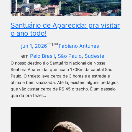
Santuário de Aparecida: pra visitar
o ano todo!
—
por
jun 1, 2026
Fabiano Antunes
em
Pelo Brasil
, 
São Paulo
, 
Sudeste
O nosso destino é o Santuário Nacional de Nossa
Senhora Aparecida, que fica a 170Km da capital São
Paulo. O trajeto leva cerca de 3 horas e a estrada é
ótima e bem sinalizada. Até lá, existem alguns pedágios
que vão custar cerca de R$ 45 o trecho. É um passeio
que dá pra fazer…