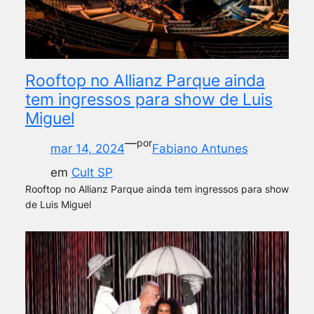
Rooftop no Allianz Parque ainda
tem ingressos para show de Luis
Miguel
—
por
mar 14, 2024
Fabiano Antunes
em
Cult SP
Rooftop no Allianz Parque ainda tem ingressos para show
de Luis Miguel