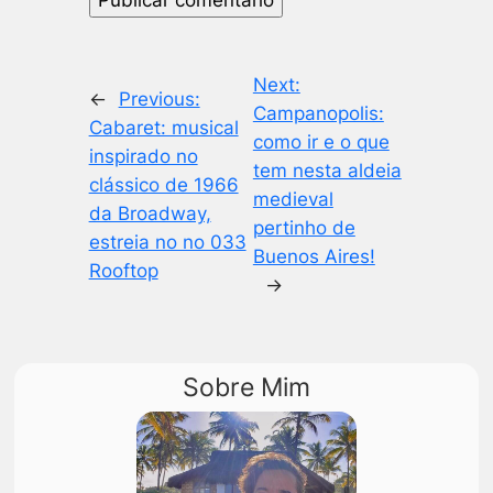
Next:
←
Previous:
Campanopolis:
Cabaret: musical
como ir e o que
inspirado no
tem nesta aldeia
clássico de 1966
medieval
da Broadway,
pertinho de
estreia no no 033
Buenos Aires!
Rooftop
→
Sobre Mim