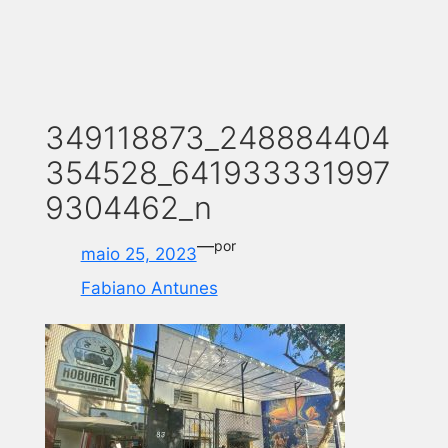
349118873_248884404
354528_641933331997
9304462_n
—
por
maio 25, 2023
Fabiano Antunes