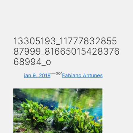
13305193_11777832855
87999_81665015428376
68994_o
—
por
jan 9, 2018
Fabiano Antunes