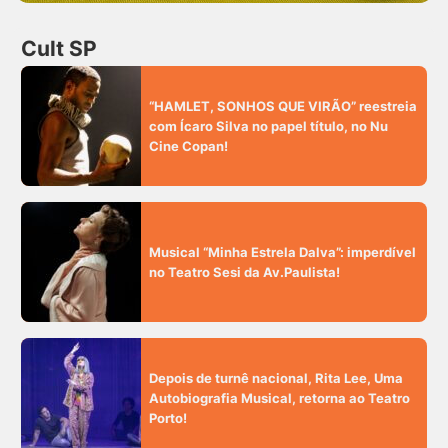
Cult SP
“HAMLET, SONHOS QUE VIRÃO” reestreia
com Ícaro Silva no papel título, no Nu
Cine Copan!
Musical “Minha Estrela Dalva”: imperdível
no Teatro Sesi da Av.Paulista!
Depois de turnê nacional, Rita Lee, Uma
Autobiografia Musical, retorna ao Teatro
Porto!