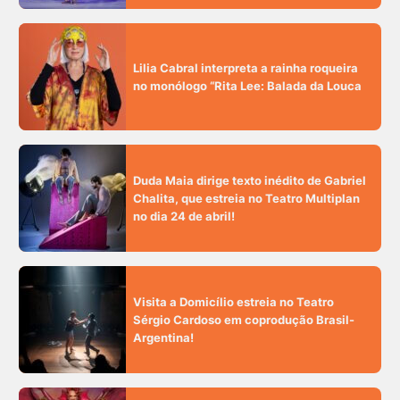
Lilia Cabral interpreta a rainha roqueira
no monólogo “Rita Lee: Balada da Louca
Duda Maia dirige texto inédito de Gabriel
Chalita, que estreia no Teatro Multiplan
no dia 24 de abril!
Visita a Domicílio estreia no Teatro
Sérgio Cardoso em coprodução Brasil-
Argentina!