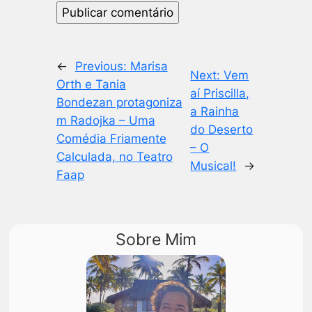
←
Previous:
Marisa
Next:
Vem
Orth e Tania
aí Priscilla,
Bondezan protagoniza
a Rainha
m Radojka – Uma
do Deserto
Comédia Friamente
– O
Calculada, no Teatro
Musical!
→
Faap
Sobre Mim