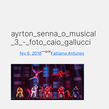
ayrton_senna_o_musical
_3_-_foto_caio_gallucci
—
por
fev 6, 2018
Fabiano Antunes