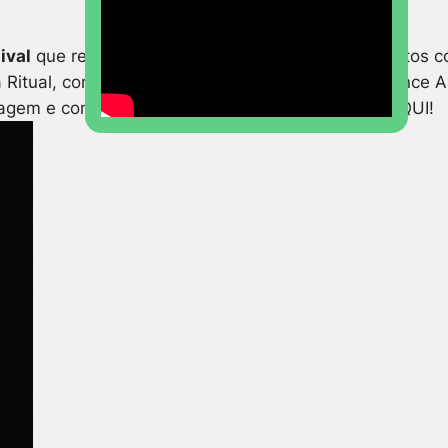
ival
que reúne diversos artistas de vários segmentos co
 Ritual, com Zahy e Sallisa Rosa; depois performance 
m e conhecer paisagens incríveis! É só clicar AQUI!