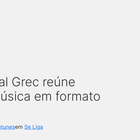
al Grec reúne
música em formato
ntunes
em
Se Liga