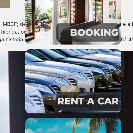
smo – MBCF; depois a performance sobre Mulher Negra 
brida, ou seja, parte presencial e parte on line.
onga história na vida cultural da cidade. É promovido 