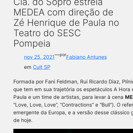
Cia. do Sopro estreia
MEDEA com direção de
Zé Henrique de Paula no
Teatro do SESC
Pompeia
—
por
nov 25, 2021
Fabiano Antunes
em
Cult SP
Formada por Fani Feldman, Rui Ricardo Diaz, Plíni
que tem em sua trajetória os espetáculos A Hor
Paula e um time de artistas, para levar à cena
ME
“Love, Love, Love”, “Contractions” e “Bull”). O r
emergente da Europa, e a versão desse clássico g
de hoje.