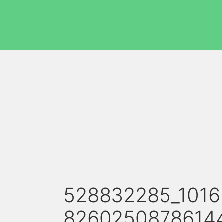
528832285_101
82602508786144