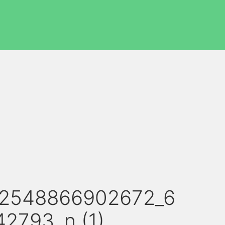
62548866902672_6
2793_n (1)