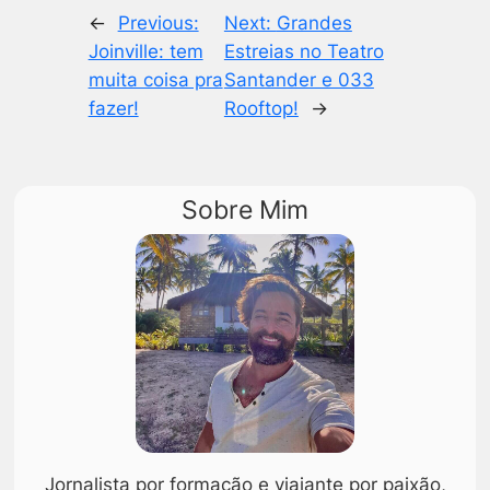
←
Previous:
Next:
Grandes
Joinville: tem
Estreias no Teatro
muita coisa pra
Santander e 033
fazer!
Rooftop!
→
Sobre Mim
Jornalista por formação e viajante por paixão,