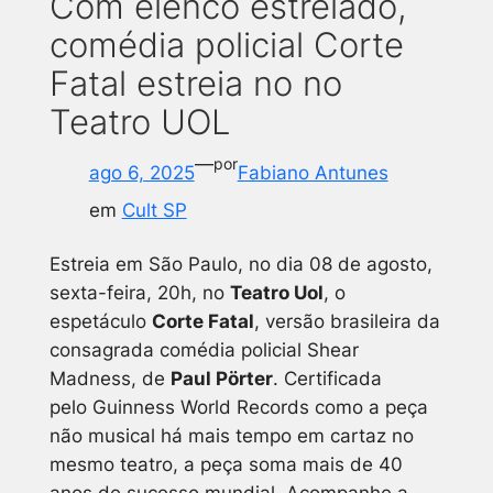
Com elenco estrelado,
comédia policial Corte
Fatal estreia no no
Teatro UOL
—
por
ago 6, 2025
Fabiano Antunes
em
Cult SP
Estreia em São Paulo, no dia 08 de agosto,
sexta-feira, 20h, no
Teatro Uol
, o
espetáculo
Corte Fatal
, versão brasileira da
consagrada comédia policial
Shear
Madness
, de
Paul Pörter
. Certificada
pelo
Guinness World Records
como a peça
não musical há mais tempo em cartaz no
mesmo teatro, a peça soma mais de 40
anos de sucesso mundial.
Acompanhe a