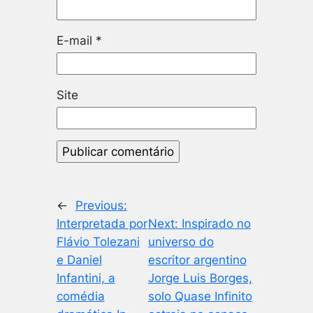
E-mail
*
Site
←
Previous:
Interpretada por
Next:
Inspirado no
Flávio Tolezani
universo do
e Daniel
escritor argentino
Infantini, a
Jorge Luis Borges,
comédia
solo Quase Infinito