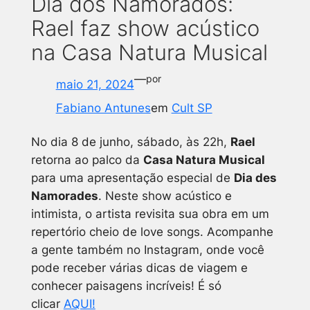
Dia dos Namorados:
Rael faz show acústico
na Casa Natura Musical
—
por
maio 21, 2024
Fabiano Antunes
em
Cult SP
No dia 8 de junho, sábado, às 22h,
Rael
retorna ao palco da
Casa Natura Musical
para uma apresentação especial de
Dia des
Namorades
. Neste show acústico e
intimista, o artista revisita sua obra em um
repertório cheio de love songs.
Acompanhe
a gente também no Instagram, onde você
pode receber várias dicas de viagem e
conhecer paisagens incríveis! É só
clicar
AQUI!