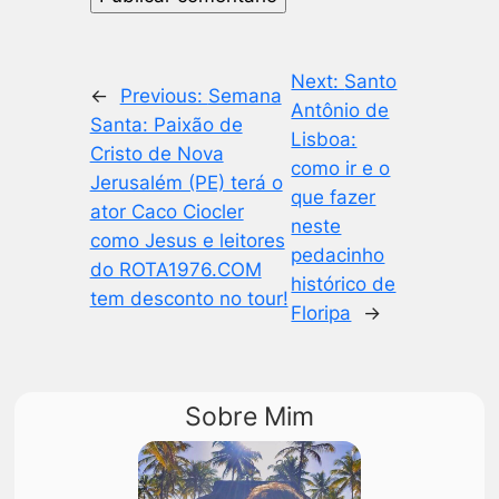
Next:
Santo
←
Previous:
Semana
Antônio de
Santa: Paixão de
Lisboa:
Cristo de Nova
como ir e o
Jerusalém (PE) terá o
que fazer
ator Caco Ciocler
neste
como Jesus e leitores
pedacinho
do ROTA1976.COM
histórico de
tem desconto no tour!
Floripa
→
Sobre Mim