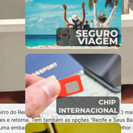
rro do Recife. São várias as opções de passeios. O mai
 e retorna. Tem também as opções “Recife e Seus Bairro
 uma embarcação ou fazer sua festa a bordo no melhor e