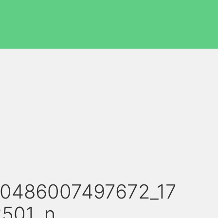
0486007497672_17
501_n