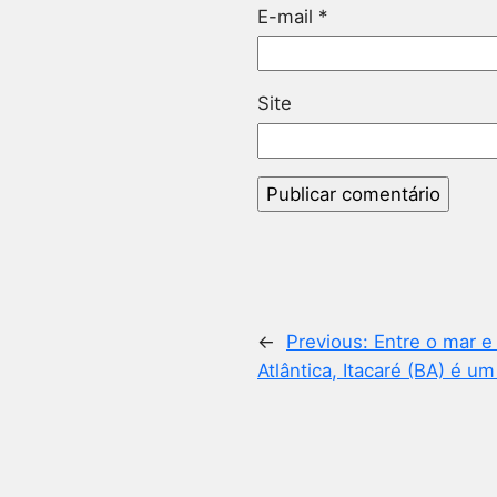
E-mail
*
Site
←
Previous:
Entre o mar e
Atlântica, Itacaré (BA) é u