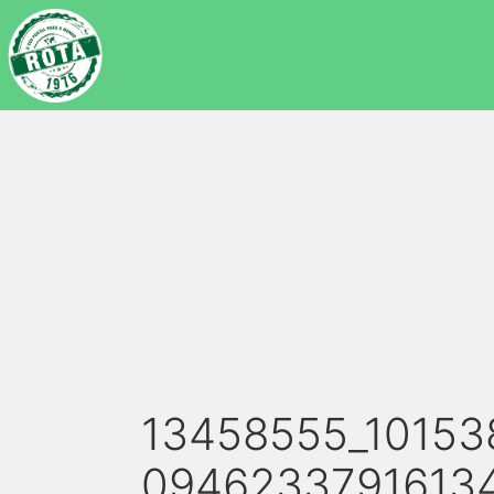
13458555_10153
0946233791613