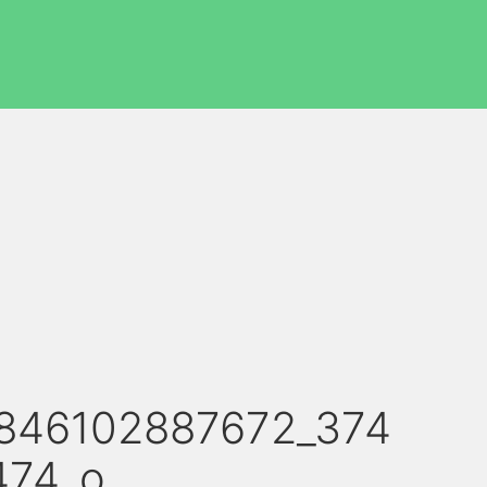
846102887672_374
474_o