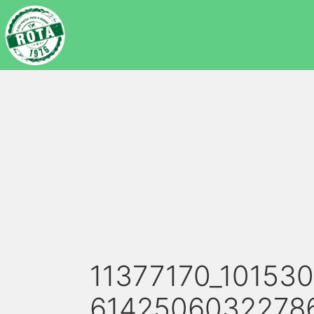
11377170_10153
6142506032278