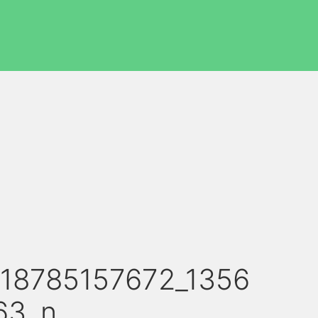
018785157672_1356
63_n