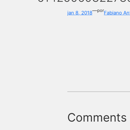
—
por
jan 8, 2018
Fabiano An
Comments