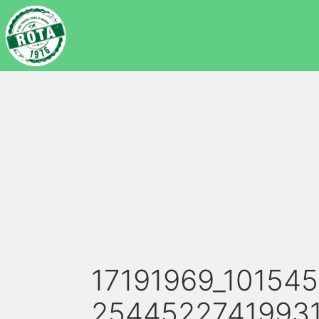
17191969_10154
2544522741993