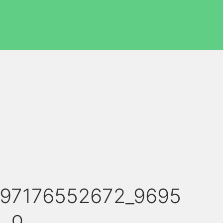
597176552672_9695
1_o