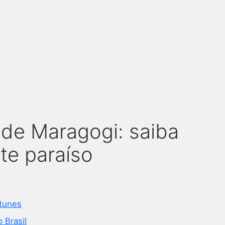
 de Maragogi: saiba
te paraíso
tunes
o Brasil