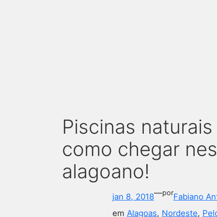
Piscinas naturais
como chegar nes
alagoano!
—
por
jan 8, 2018
Fabiano An
em
Alagoas
, 
Nordeste
, 
Pel