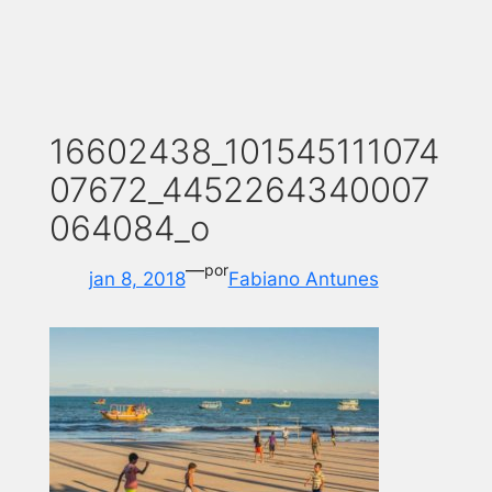
16602438_101545111074
07672_4452264340007
064084_o
—
por
jan 8, 2018
Fabiano Antunes