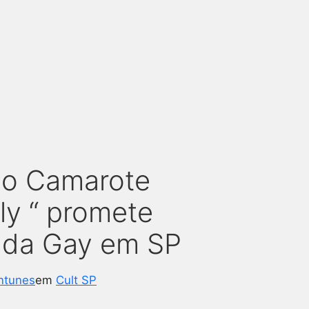
 do Camarote
ly “ promete
ada Gay em SP
ntunes
em
Cult SP