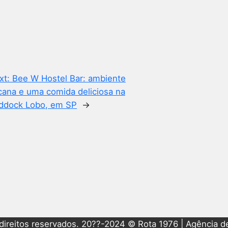
xt:
Bee W Hostel Bar: ambiente
cana e uma comida deliciosa na
ddock Lobo, em SP
→
direitos reservados. 20??-2024 © Rota 1976 | Agência de