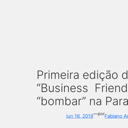
Primeira edição
“Business Friend
“bombar” na Par
—
por
jun 16, 2019
Fabiano A