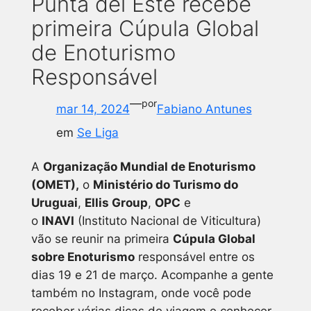
Punta del Este recebe
primeira Cúpula Global
de Enoturismo
Responsável
—
por
mar 14, 2024
Fabiano Antunes
em
Se Liga
A
Organização Mundial de Enoturismo
(OMET),
o
Ministério do Turismo do
Uruguai
,
Ellis Group
,
OPC
e
o
INAVI
(Instituto Nacional de Viticultura)
vão se reunir na primeira
Cúpula Global
sobre Enoturismo
responsável entre os
dias 19 e 21 de março.
Acompanhe a gente
também no Instagram, onde você pode
receber várias dicas de viagem e conhecer