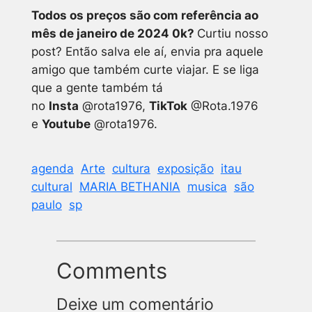
Todos os preços são com referência ao
mês de janeiro de 2024 0k?
Curtiu nosso
post? Então salva ele aí, envia pra aquele
amigo que também curte viajar. E se liga
que a gente também tá
no
Insta
@rota1976,
TikTok
@Rota.1976
e
Youtube
@rota1976.
agenda
Arte
cultura
exposição
itau
cultural
MARIA BETHANIA
musica
são
paulo
sp
Comments
Deixe um comentário