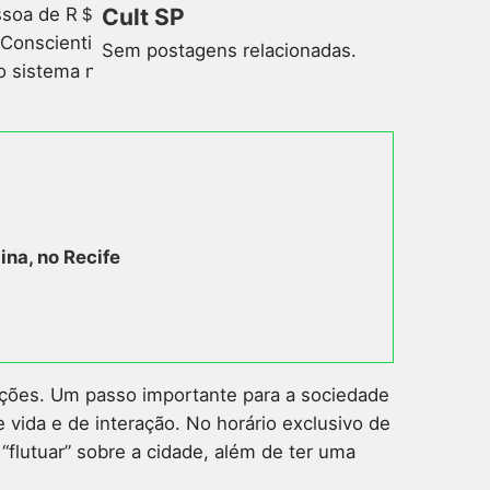
ssoa de R＄ 60 (valor da meia entrada
Cult SP
 Conscientização do Autismo. É importante
Sem postagens relacionadas.
o sistema neurológico e a capacidade de
ina, no Recife
dições. Um passo importante para a sociedade
vida e de interação. No horário exclusivo de
flutuar” sobre a cidade, além de ter uma