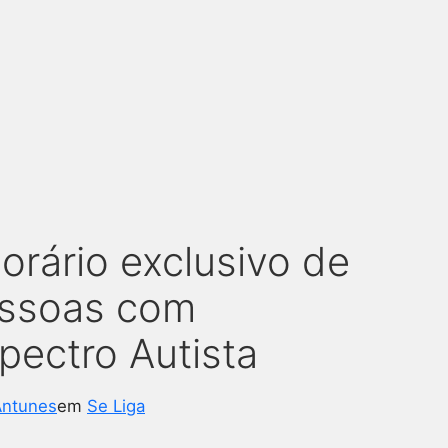
rário exclusivo de
essoas com
pectro Autista
Antunes
em
Se Liga