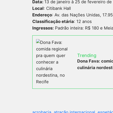
Data:
13 de janeiro à 25 de fevereiro de
Local
: Citibank Hall
Endereço
: Av. das Nações Unidas, 17.9
Classificação etária
: 12 anos
Ingressos:
Padrão inteira: R$ 180 e Mei
Trending
Dona Fava: comid
culinária nordest
acrobacia
atração internacional
espetác