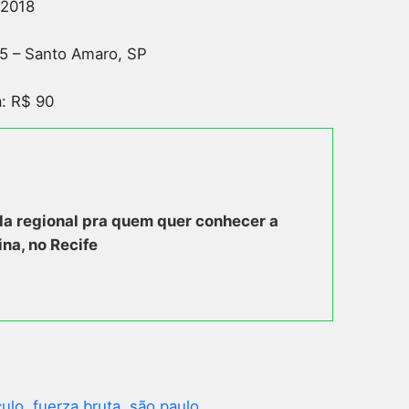
 2018
55 – Santo Amaro, SP
a: R$ 90
a regional pra quem quer conhecer a
ina, no Recife
ulo
fuerza bruta
são paulo