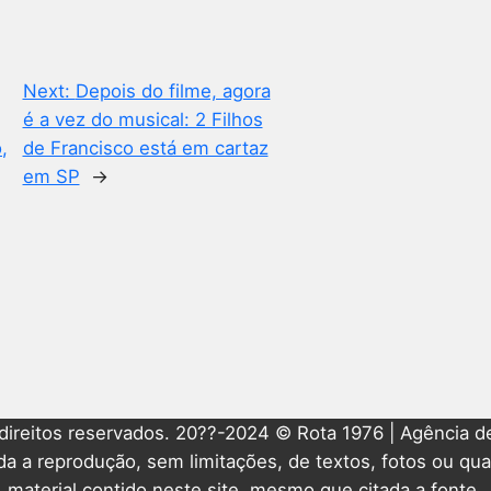
Next:
Depois do filme, agora
é a vez do musical: 2 Filhos
,
de Francisco está em cartaz
em SP
→
direitos reservados. 20??-2024 © Rota 1976 | Agência de
ida a reprodução, sem limitações, de textos, fotos ou qua
material contido neste site, mesmo que citada a fonte.