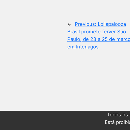
←
Previous:
Lollapalooza
Brasil promete ferver São
Paulo, de 23 a 25 de março
em Interlagos
Todos os 
Está proib