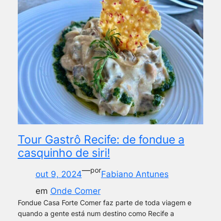
Tour Gastrô Recife: de fondue a
casquinho de siri!
—
por
out 9, 2024
Fabiano Antunes
em
Onde Comer
Fondue Casa Forte Comer faz parte de toda viagem e
quando a gente está num destino como Recife a