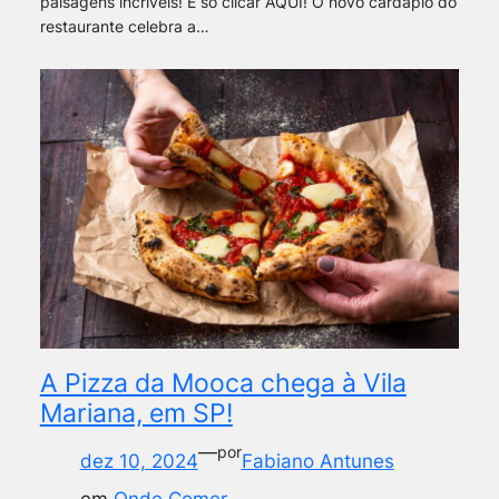
paisagens incríveis! É só clicar AQUI! O novo cardápio do
restaurante celebra a…
A Pizza da Mooca chega à Vila
Mariana, em SP!
—
por
dez 10, 2024
Fabiano Antunes