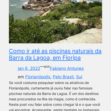
Como ir até as piscinas naturais da
Barra da Lagoa, em Floripa
—
por
jan 6, 2022
Fabiano Antunes
em
Florianópolis
, 
Pelo Brasil
, 
Sul
Se você costuma pesquisar sobre os atrativos de
Florianópolis, certamente já ouviu falar nas famosas
piscinas naturais da Barra da Lagoa. É um dos destinos
mais procurados na ilha da magia, como é conhecida.
Neste post vou falar sobre como chegar lá e o que você
vai encontrar. Acompanhe gente também no Instagram,