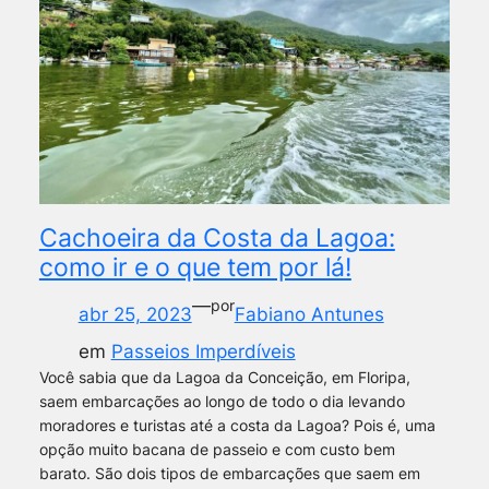
Cachoeira da Costa da Lagoa:
como ir e o que tem por lá!
—
por
abr 25, 2023
Fabiano Antunes
em
Passeios Imperdíveis
Você sabia que da Lagoa da Conceição, em Floripa,
saem embarcações ao longo de todo o dia levando
moradores e turistas até a costa da Lagoa? Pois é, uma
opção muito bacana de passeio e com custo bem
barato. São dois tipos de embarcações que saem em