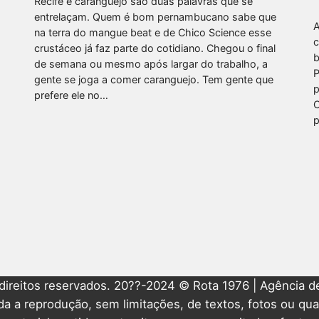
Recife e caranguejo são duas palavras que se
entrelaçam. Quem é bom pernambucano sabe que
A
na terra do mangue beat e de Chico Science esse
c
crustáceo já faz parte do cotidiano. Chegou o final
b
de semana ou mesmo após largar do trabalho, a
P
gente se joga a comer caranguejo. Tem gente que
p
prefere ele no…
C
p
direitos reservados. 20??-2024 © Rota 1976 | Agência de
ida a reprodução, sem limitações, de textos, fotos ou qua