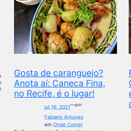
Gosta de caranguejo?
e
Anota aí: Caneca Fina,
o
O
no Recife, é o lugar!
—
por
jul 16, 2021
Fabiano Antunes
em
Onde Comer