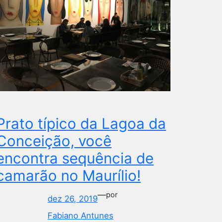
Prato típico da Lagoa da
Conceição, você
encontra sequência de
camarão no Maurílio!
—
por
dez 26, 2019
Fabiano Antunes