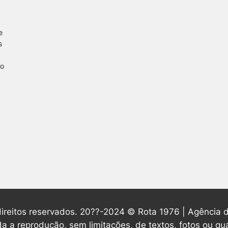
e
s
no
ireitos reservados. 20??-2024 © Rota 1976 | Agência d
da a reprodução, sem limitações, de textos, fotos ou qu