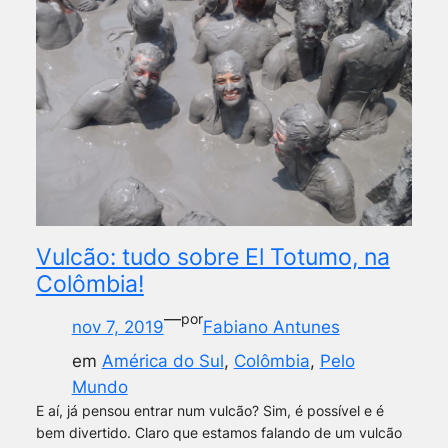
Vulcão: tudo sobre El Totumo, na
Colômbia!
—
por
nov 7, 2019
Fabiano Antunes
em
América do Sul
, 
Colômbia
, 
Pelo
Mundo
E aí, já pensou entrar num vulcão? Sim, é possível e é
bem divertido. Claro que estamos falando de um vulcão