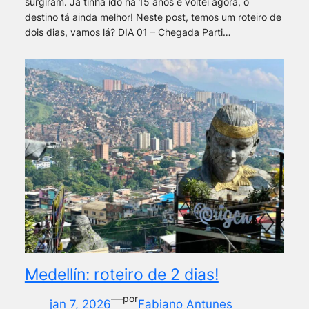
surgiram. Já tinha ido há 15 anos e voltei agora, o
destino tá ainda melhor! Neste post, temos um roteiro de
dois dias, vamos lá? DIA 01 – Chegada Parti…
Medellín: roteiro de 2 dias!
—
por
jan 7, 2026
Fabiano Antunes