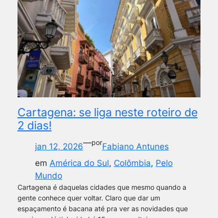
Cartagena: se liga neste roteiro de
2 dias!
—
por
jan 12, 2026
Fabiano Antunes
em
América do Sul
, 
Colômbia
, 
Pelo
Mundo
Cartagena é daquelas cidades que mesmo quando a
gente conhece quer voltar. Claro que dar um
espaçamento é bacana até pra ver as novidades que