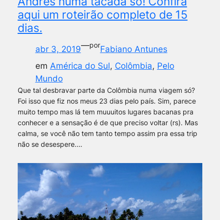
Andrés numa tacada só! Confira
aqui um roteirão completo de 15
dias.
—
por
abr 3, 2019
Fabiano Antunes
em
América do Sul
, 
Colômbia
, 
Pelo
Mundo
Que tal desbravar parte da Colômbia numa viagem só?
Foi isso que fiz nos meus 23 dias pelo país. Sim, parece
muito tempo mas lá tem muuuitos lugares bacanas pra
conhecer e a sensação é de que preciso voltar (rs). Mas
calma, se você não tem tanto tempo assim pra essa trip
não se desespere.…