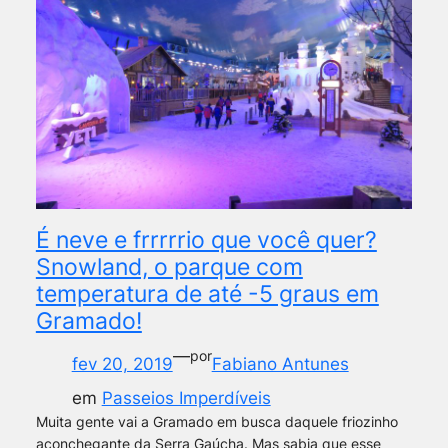
É neve e frrrrrio que você quer?
Snowland, o parque com
temperatura de até -5 graus em
Gramado!
—
por
fev 20, 2019
Fabiano Antunes
em
Passeios Imperdíveis
Muita gente vai a Gramado em busca daquele friozinho
aconchegante da Serra Gaúcha. Mas sabia que esse