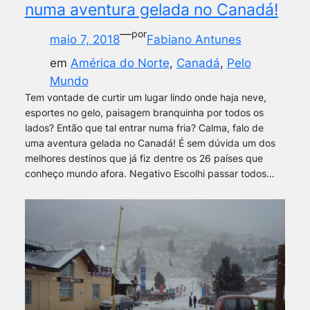
numa aventura gelada no Canadá!
—
por
maio 7, 2018
Fabiano Antunes
em
América do Norte
, 
Canadá
, 
Pelo
Mundo
Tem vontade de curtir um lugar lindo onde haja neve,
esportes no gelo, paisagem branquinha por todos os
lados? Então que tal entrar numa fria? Calma, falo de
uma aventura gelada no Canadá! É sem dúvida um dos
melhores destinos que já fiz dentre os 26 países que
conheço mundo afora. Negativo Escolhi passar todos…