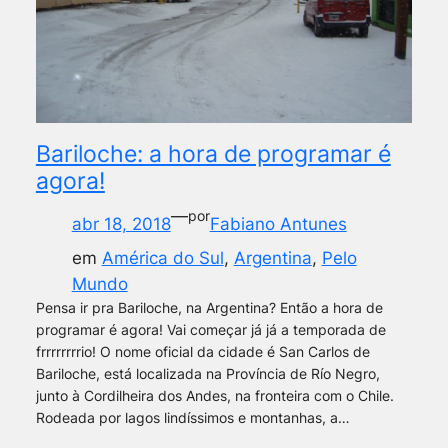
Bariloche: a hora de programar é
agora!
—
por
abr 18, 2018
Fabiano Antunes
em
América do Sul
, 
Argentina
, 
Pelo
Mundo
Pensa ir pra Bariloche, na Argentina? Então a hora de
programar é agora! Vai começar já já a temporada de
frrrrrrrrio! O nome oficial da cidade é San Carlos de
Bariloche, está localizada na Província de Río Negro,
junto à Cordilheira dos Andes, na fronteira com o Chile.
Rodeada por lagos lindíssimos e montanhas, a…