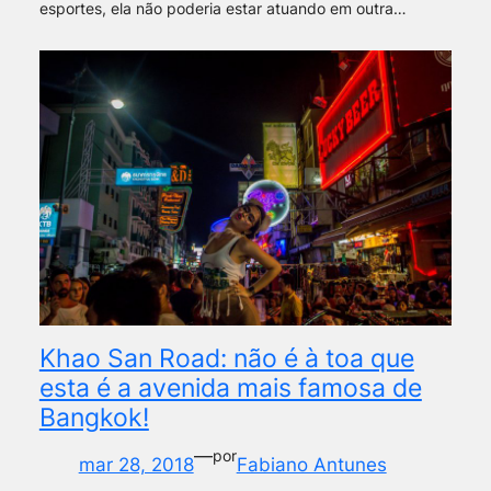
esportes, ela não poderia estar atuando em outra…
Khao San Road: não é à toa que
esta é a avenida mais famosa de
Bangkok!
—
por
mar 28, 2018
Fabiano Antunes