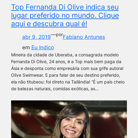
Top Fernanda Di Olive indica seu
lugar preferido no mundo. Clique
aqui e descubra qual é!
—
por
abr 9, 2019
Fabiano Antunes
em
Eu Indico
Mineira da cidade de Uberaba, a consagrada modelo
Fernanda Di Olive, 24 anos, é a Top mais bem paga da
Ásia e desponta como empresária com sua grife autoral
Olive Swimwear. E para falar de seu destino preferido,
ela não titubeou: foi direto na Tailândia! “É um país cheio
de belezas naturais, comidas exóticas, as…