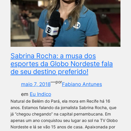
Sabrina Rocha: a musa dos
esportes da Globo Nordeste fala
de seu destino preferido!
—
por
maio 7, 2018
Fabiano Antunes
em
Eu Indico
Natural de Belém do Pará, ela mora em Recife há 16
anos. Estamos falando da jornalista Sabrina Rocha, que
já “chegou chegando” na capital pernambucana. Em
apenas um ano conquistou seu lugar ao sol na TV Globo
Nordeste e lá se vão 15 anos de casa. Apaixonada por