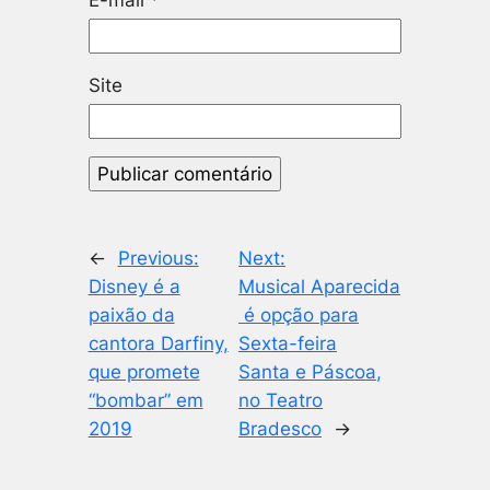
Site
←
Previous:
Next:
Disney é a
Musical Aparecida
paixão da
é opção para
cantora Darfiny,
Sexta-feira
que promete
Santa e Páscoa,
“bombar” em
no Teatro
2019
Bradesco
→