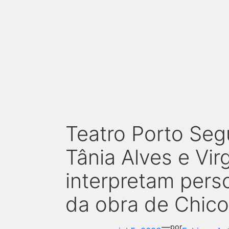
Teatro Porto Segu
Tânia Alves e Vir
interpretam pers
da obra de Chic
—
por