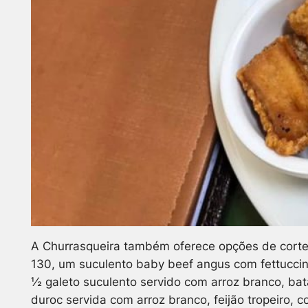
A Churrasqueira também oferece opções de
corte
130, um suculento baby beef angus com fettuccine
½ galeto suculento servido com arroz branco, ba
duroc servida com arroz branco, feijão tropeiro, 