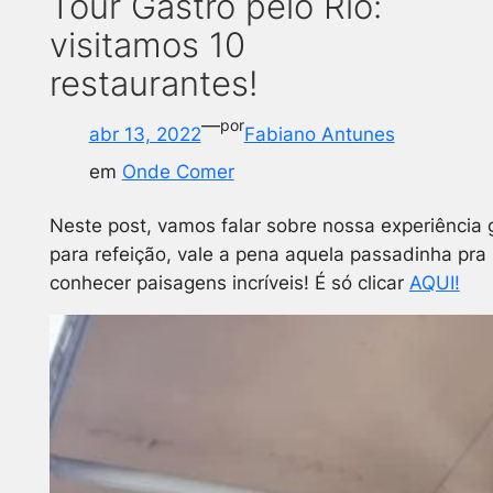
Tour Gastrô pelo Rio:
visitamos 10
restaurantes!
—
por
abr 13, 2022
Fabiano Antunes
em
Onde Comer
Neste post, vamos falar sobre nossa experiência
para refeição, vale a pena aquela passadinha pra 
conhecer paisagens incríveis! É só clicar
AQUI!